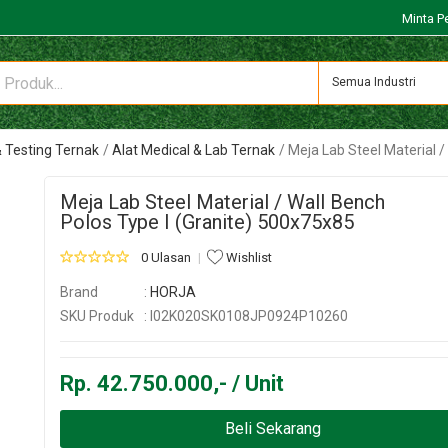
Minta P
Semua Industri
& Testing Ternak
Alat Medical & Lab Ternak
Meja Lab Steel Material /
Meja Lab Steel Material / Wall Bench
Polos Type I (Granite) 500x75x85
0 Ulasan
Wishlist
Brand
:
HORJA
SKU Produk
: I02K020SK0108JP0924P10260
Rp. 42.750.000,- / Unit
Beli Sekarang