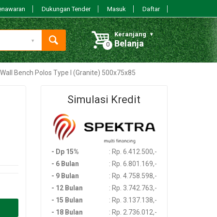
enawaran
Dukungan Tender
Masuk
Daftar
Keranjang
Belanja
 Wall Bench Polos Type I (Granite) 500x75x85
Simulasi Kredit
- Dp 15%
: Rp. 6.412.500,-
- 6 Bulan
: Rp. 6.801.169,-
- 9 Bulan
: Rp. 4.758.598,-
- 12 Bulan
: Rp. 3.742.763,-
- 15 Bulan
: Rp. 3.137.138,-
- 18 Bulan
: Rp. 2.736.012,-