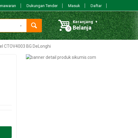
enawaran
Dukungan Tender
Masuk
Daftar
Keranjang
Belanja
el CTOV4003 BG DeLonghi