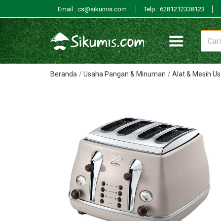
Email : cs@sikumis.com
Telp : 6281212338123
Beranda
Usaha Pangan & Minuman
Alat & Mesin 