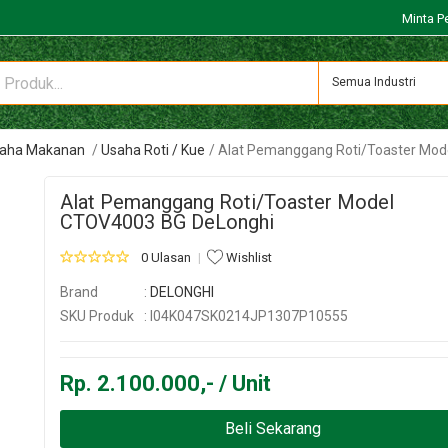
Minta P
Semua Industri
Usaha Makanan
Usaha Roti / Kue
Alat Pemanggang Roti/Toaster Mod
Alat Pemanggang Roti/Toaster Model
CTOV4003 BG DeLonghi
0 Ulasan
Wishlist
Brand
:
DELONGHI
SKU Produk
: I04K047SK0214JP1307P10555
Rp. 2.100.000,- / Unit
Beli Sekarang