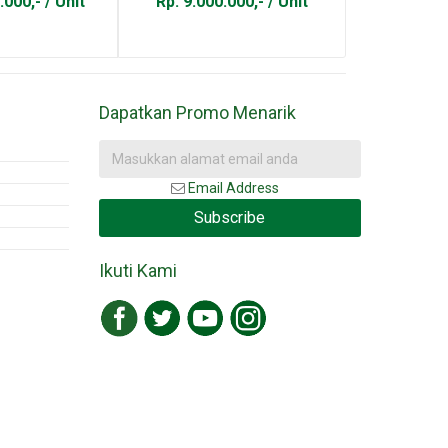
.000,- / Unit
Rp. 9.000.000,- / Unit
Rp. 4.600
Dapatkan Promo Menarik
Email Address
Subscribe
Ikuti Kami