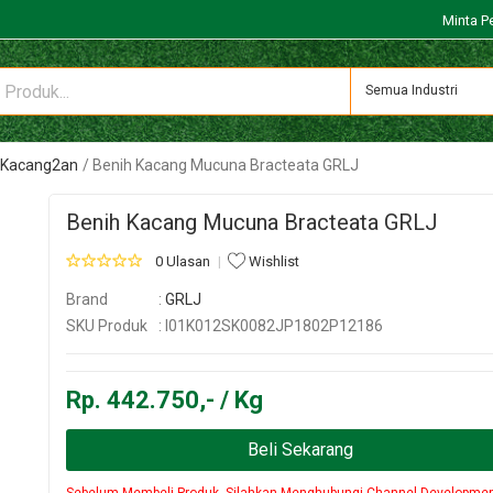
Minta P
Semua Industri
 Kacang2an
Benih Kacang Mucuna Bracteata GRLJ
Benih Kacang Mucuna Bracteata GRLJ
0 Ulasan
Wishlist
Brand
:
GRLJ
SKU Produk
: I01K012SK0082JP1802P12186
Rp. 442.750,- / Kg
Beli Sekarang
Sebelum Membeli Produk, Silahkan Menghubungi Channel Developme