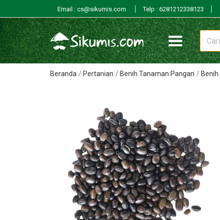
Email : cs@sikumis.com
Telp : 6281212338123
Beranda
Pertanian
Benih Tanaman Pangan
Benih