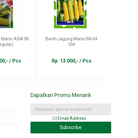
 Manis ASIA 86
Benih Jagung Manis BN 44
Benih Pa
egular)
SM
00,- / Pcs
Rp. 13.000,- / Pcs
Rp. 75
Dapatkan Promo Menarik
Email Address
Subscribe