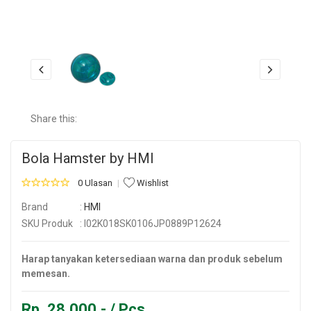
Share this:
Bola Hamster by HMI
0 Ulasan
Wishlist
Brand
:
HMI
SKU Produk
: I02K018SK0106JP0889P12624
Harap tanyakan ketersediaan warna dan produk sebelum
memesan.
Rp. 28.000,- / Pcs