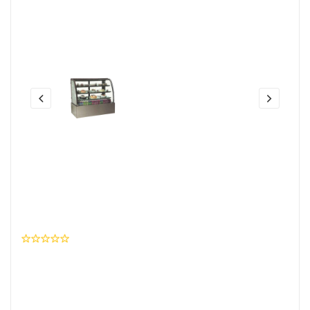
Share this:
Curve Cake Showcase Stainless
Steel/Alat Display Kue Model MS-
CCS90 Masema
0 Ulasan
Wishlist
Brand
:
MASEMA
SKU Produk
: I04K049SK0224JP1362P10911