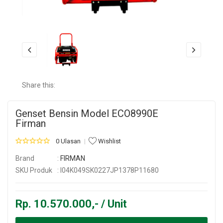
Share this:
Genset Bensin Model ECO8990E
Firman
0 Ulasan
Wishlist
Brand
:
FIRMAN
SKU Produk
: I04K049SK0227JP1378P11680
Rp. 10.570.000,- / Unit