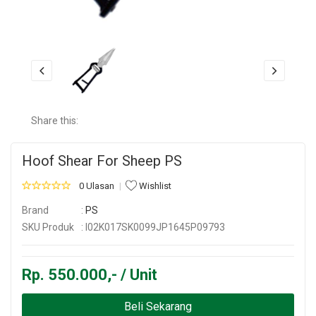
Share this:
Hoof Shear For Sheep PS
0 Ulasan
Wishlist
Brand
:
PS
SKU Produk
: I02K017SK0099JP1645P09793
Rp. 550.000,- / Unit
Beli Sekarang