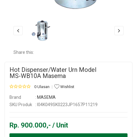
Share this:
Hot Dispenser/Water Urn Model
MS-WB10A Masema
0 Ulasan
Wishlist
Brand
:
MASEMA
SKU Produk
: I04K049SK0223JP1657P11219
Rp. 900.000,- / Unit