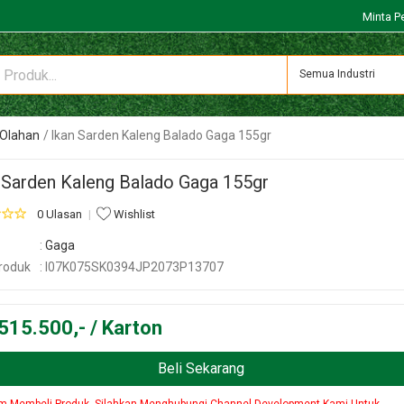
Minta P
Semua Industri
Olahan
Ikan Sarden Kaleng Balado Gaga 155gr
 Sarden Kaleng Balado Gaga 155gr
0 Ulasan
Wishlist
:
Gaga
roduk
: I07K075SK0394JP2073P13707
515.500,- / Karton
Beli Sekarang
m Membeli Produk, Silahkan Menghubungi Channel Development Kami Untuk