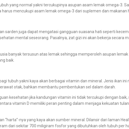
buh yang normal yakni tercukupinya asupan asam lemak omega-3. Saya
nda harus mencukupi asam lemak omega-3 dari suplemen dan makanan har
n sarden juga dapat mengatasi gangguan suasana hati seperti kece
tan mental seseorang. Pasalnya, zat gizi ini akan bekerja secara m
usia banyak tersusun atas lemak sehingga memperoleh asupan lemak d
ng baik.
 bagi tubuh yakni kaya akan berbagai vitamin dan mineral. Jenis ikan 
 merawat otak, bahkan membantu pembentukan sel dalam darah.
uan kesehatan jika kandungan vitamin ini tidak tercukupi dengan baik,
ementara vitamin D memiliki peran penting dalam menjaga kekuatan t
n “harta”-nya yang kaya akan sumber mineral. Dilansir dari laman
Heal
dari sekitar 700 miligiram fosfor yang dibutuhkan oleh tubuh per hari