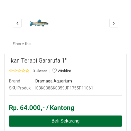
Share this:
Ikan Terapi Gararufa 1"
0 Ulasan
Wishlist
Brand
:
Dramaga Aquarium
SKU Produk
: I03K038SK0359JP1755P11061
Rp. 64.000,- / Kantong
Beli Sekarang