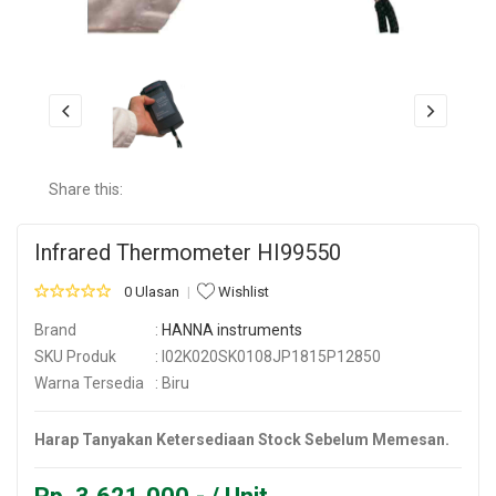
Share this:
Infrared Thermometer HI99550
0 Ulasan
Wishlist
Brand
:
HANNA instruments
SKU Produk
: I02K020SK0108JP1815P12850
Warna Tersedia
: Biru
Harap Tanyakan Ketersediaan Stock Sebelum Memesan.