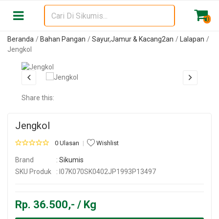
0
Beranda
Bahan Pangan
Sayur,Jamur & Kacang2an
Lalapan
Jengkol
Share this:
Jengkol
0 Ulasan
Wishlist
Brand
:
Sikumis
SKU Produk
: I07K070SK0402JP1993P13497
Rp. 36.500,- / Kg