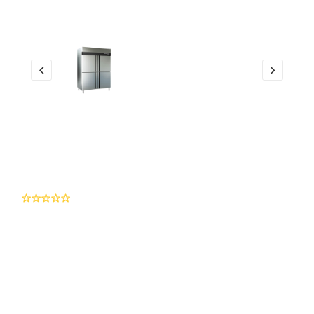
Share this:
Lemari Pendingin/Upright Freezer
Model MS-D6 1600 Masema
0 Ulasan
Wishlist
Brand
:
MASEMA
SKU Produk
: I04K049SK0229JP1729P10824
Rp. 41.150.000,- / Unit