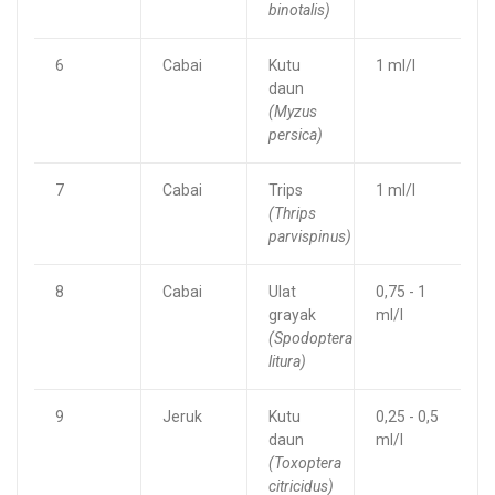
binotalis)
6
Cabai
Kutu
1 ml/l
daun
(Myzus
persica)
7
Cabai
Trips
1 ml/l
(Thrips
parvispinus)
8
Cabai
Ulat
0,75 - 1
grayak
ml/l
(Spodoptera
litura)
9
Jeruk
Kutu
0,25 - 0,5
daun
ml/l
(Toxoptera
citricidus)