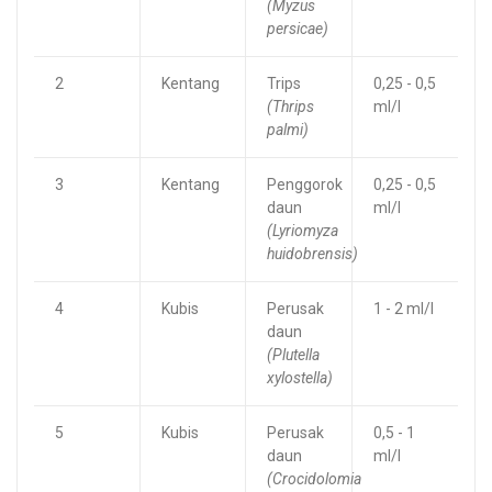
(Myzus
persicae)
2
Kentang
Trips
0,25 - 0,5
(Thrips
ml/l
palmi)
3
Kentang
Penggorok
0,25 - 0,5
daun
ml/l
(Lyriomyza
huidobrensis)
4
Kubis
Perusak
1 - 2 ml/l
daun
(Plutella
xylostella)
5
Kubis
Perusak
0,5 - 1
daun
ml/l
(Crocidolomia