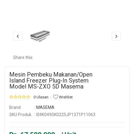
Share this:
Mesin Pembeku Makanan/Open
Island Freezer Plug-In System
Model MS-ZXO 5D Masema
0 Ulasan
Wishlist
Brand
:
MASEMA
SKU Produk
: I04K049SK0225JP1371P11063