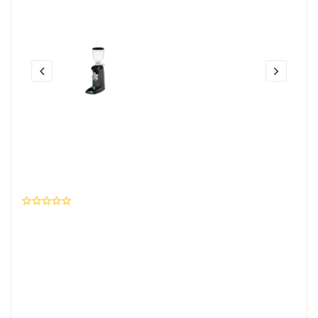
Share this:
Mesin Penggilingan Kopi Elektrik
Model E6 On Demand Compak
0 Ulasan
Wishlist
Brand
:
COMPAK
SKU Produk
: I04K048SK0218JP1328P09182
Rp. 23.500.000,- / Unit