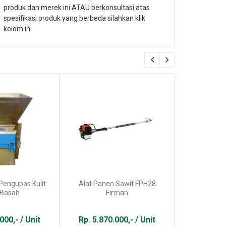
produk dan merek ini ATAU berkonsultasi atas
spesifikasi produk yang berbeda silahkan klik
kolom ini
KREDIT
Pengupas Kulit
Alat Panen Sawit FPH28
Mesin Pen
 Basah
Firman
Kopi San
000,- / Unit
Rp. 5.870.000,- / Unit
Rp. 25.00