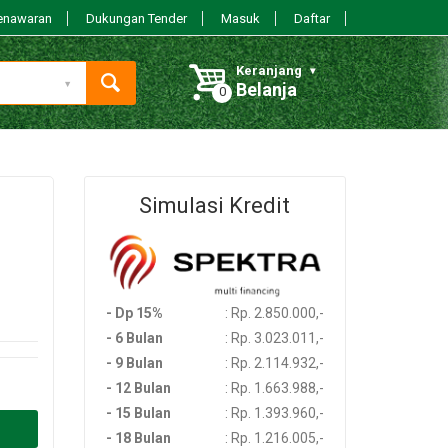
enawaran
Dukungan Tender
Masuk
Daftar
Keranjang
Belanja
Simulasi Kredit
- Dp 15%
: Rp. 2.850.000,-
- 6 Bulan
: Rp. 3.023.011,-
- 9 Bulan
: Rp. 2.114.932,-
- 12 Bulan
: Rp. 1.663.988,-
- 15 Bulan
: Rp. 1.393.960,-
- 18 Bulan
: Rp. 1.216.005,-