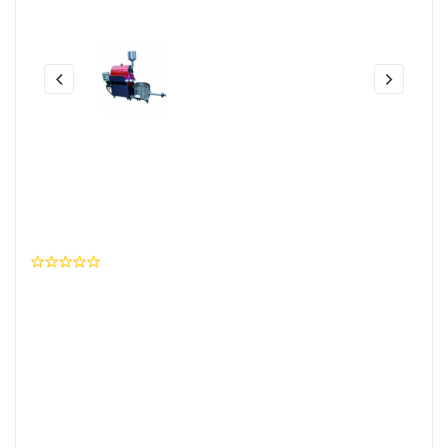
Share this:
Mesin Sangrai Kopi UK17 (Kompor
Gas) BEJE
0 Ulasan
Wishlist
Brand
:
BEJE
SKU Produk
: I01K005SK0034JP0219P10619
Rp. 43.000.000,- / Unit
Beli Sekarang