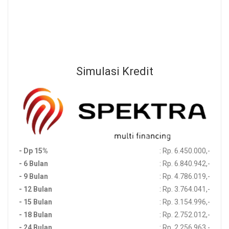
Sebelum Membeli Produk, Silahkan Menghubungi Channel
Development Kami Untuk Memastikan Ketersedian Stok Produk
Simulasi Kredit
- Dp 15%
: Rp. 6.450.000,-
- 6 Bulan
: Rp. 6.840.942,-
- 9 Bulan
: Rp. 4.786.019,-
- 12 Bulan
: Rp. 3.764.041,-
- 15 Bulan
: Rp. 3.154.996,-
- 18 Bulan
: Rp. 2.752.012,-
- 24 Bulan
: Rp. 2.256.963,-