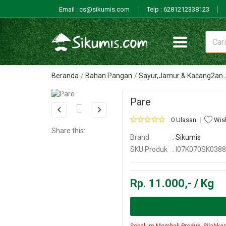
Email : cs@sikumis.com
Telp : 6281212338123
Beranda
Bahan Pangan
Sayur,Jamur & Kacang2an
Pare
0 Ulasan
Wish
Share this:
Brand
:
Sikumis
SKU Produk
: I07K070SK038
Rp. 11.000,- / Kg
Sebelum Membeli Produk, Silahka