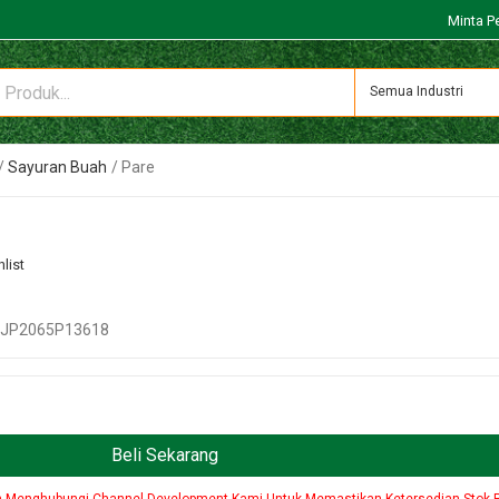
Minta P
Semua Industri
Sayuran Buah
Pare
list
8JP2065P13618
Beli Sekarang
n Menghubungi Channel Development Kami Untuk Memastikan Ketersedian Stok 