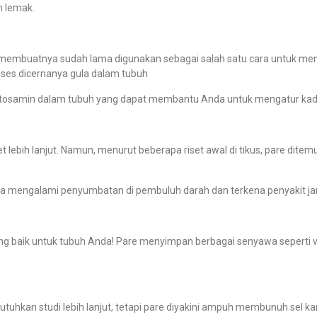
 lemak.
embuatnya sudah lama digunakan sebagai salah satu cara untuk meng
oses dicernanya gula dalam tubuh
ktosamin dalam tubuh yang dapat membantu Anda untuk mengatur kada
et lebih lanjut
. Namun, menurut beberapa riset awal di tikus, pare dite
da mengalami penyumbatan di pembuluh darah dan terkena penyakit ja
g baik untuk tubuh Anda! Pare menyimpan berbagai senyawa seperti vita
kan studi lebih lanjut, tetapi pare diyakini ampuh membunuh sel kanke