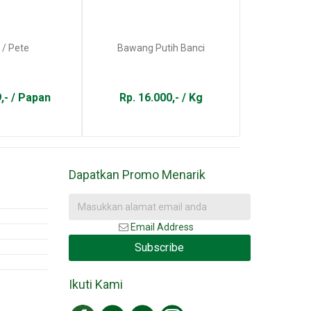
 / Pete
Bawang Putih Banci
Daun
9,- / Papan
Rp. 16.000,- / Kg
Rp. 17
Dapatkan Promo Menarik
Email Address
Subscribe
Ikuti Kami