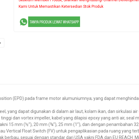
Kami Untuk Memastikan Ketersedian Stok Produk
osition (EPD) pada frame motor alumuniumnya; yang dapat menghindar
, yang dapat digunakan di dalam air laut, kolam ikan, dan sirkulasi air
tinggi dan vortex impeller, kabel yang dilapisi epoxy yang anti air, sea
 yakni 15 mm (½”), 20 mm (¾”), 25 mm (1”), dan dengan penambahan 
au Vertical Float Switch (FV) untuk pengaplikasian pada ruang yang ter
ak berbau, sesuai dengan standar dari USA yakni FDA dan EU REACH. M