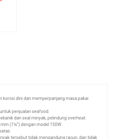
i korosi dini dan memperpanjang masa pakai
 untuk penjualan seafood.
l mekanik dan seal minyak, pelindung overheat.
32 mm (1¼”) dengan model 150W.
batas.
inyak tersebut tidak mengandung racun, dan tidak