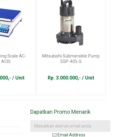
ting Scale AC-
Mitsubishi Submersible Pump
Sambungan
X ACIS
SSP-405-S
Inch 
000,- / Unit
Rp. 3.000.000,- / Unit
Rp. 15.
Dapatkan Promo Menarik
Email Address