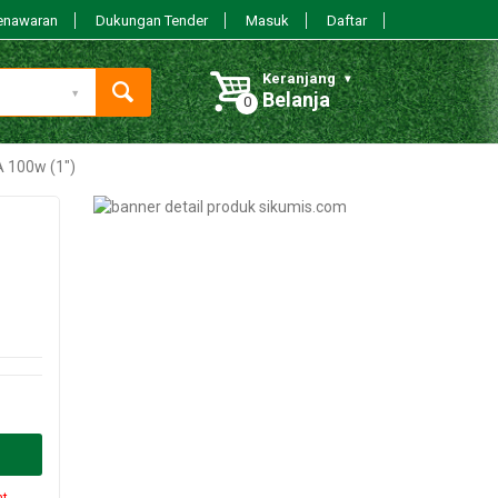
enawaran
Dukungan Tender
Masuk
Daftar
Keranjang
Belanja
 100w (1")
nt