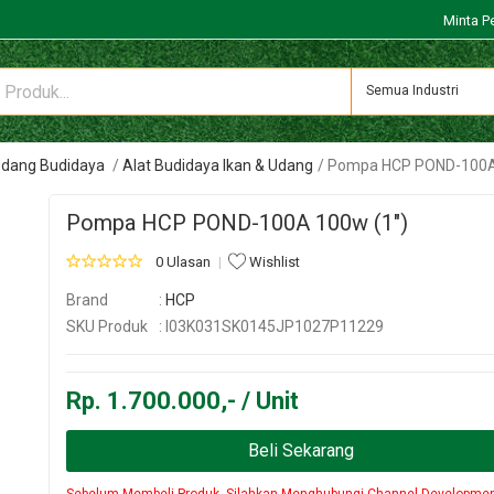
Minta P
Semua Industri
 Udang Budidaya
Alat Budidaya Ikan & Udang
Pompa HCP POND-100A
Pompa HCP POND-100A 100w (1")
0 Ulasan
Wishlist
Brand
:
HCP
SKU Produk
: I03K031SK0145JP1027P11229
Rp. 1.700.000,- / Unit
Beli Sekarang
Sebelum Membeli Produk, Silahkan Menghubungi Channel Developme