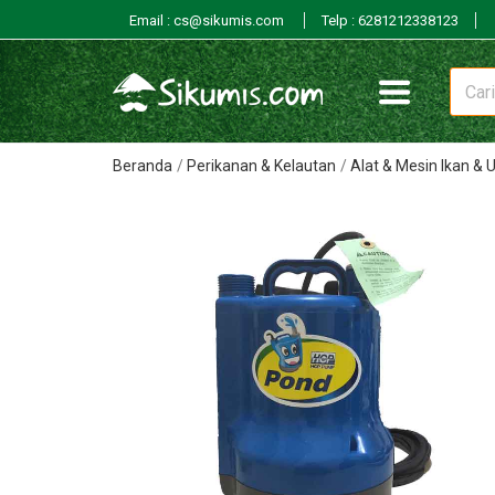
Email : cs@sikumis.com
Telp : 6281212338123
Beranda
Perikanan & Kelautan
Alat & Mesin Ikan &