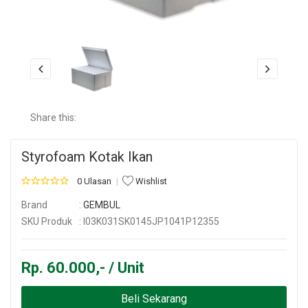
Share this:
Styrofoam Kotak Ikan
0 Ulasan
Wishlist
Brand
:
GEMBUL
SKU Produk
: I03K031SK0145JP1041P12355
Rp. 60.000,- / Unit
Beli Sekarang