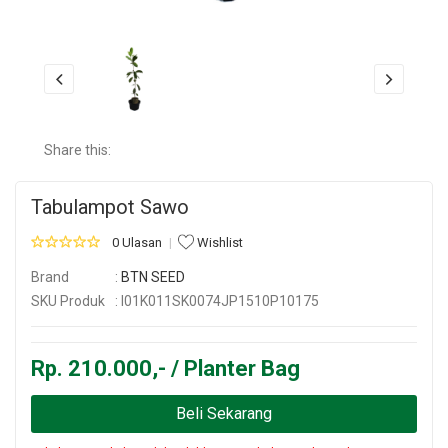
Share this:
Tabulampot Sawo
0 Ulasan
Wishlist
Brand
:
BTN SEED
SKU Produk
: I01K011SK0074JP1510P10175
Rp. 210.000,- / Planter Bag
Beli Sekarang