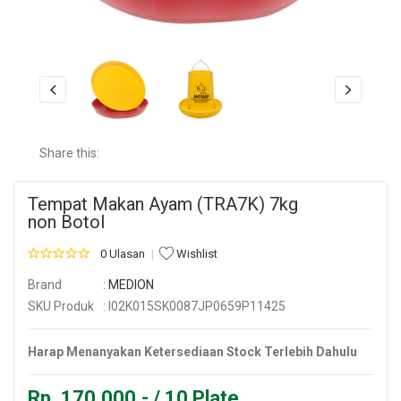
Share this:
Tempat Makan Ayam (TRA7K) 7kg
non Botol
0 Ulasan
Wishlist
Brand
:
MEDION
SKU Produk
: I02K015SK0087JP0659P11425
Harap Menanyakan Ketersediaan Stock Terlebih Dahulu
Rp. 170.000,- / 10 Plate