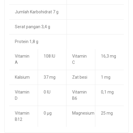
Jumlah Karbohidrat 7 g
Serat pangan 3,4 g
Protein 1,8 g
Vitamin
108 IU
Vitamin
16,3 mg
A
C
Kalsium
37 mg
Zat besi
1 mg
Vitamin
0 IU
Vitamin
0,1 mg
D
B6
Vitamin
0 µg
Magnesium
25 mg
B12