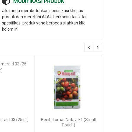
MODIFIKASI PRODUK
Jika anda membutuhkan spesifikasi khusus
produk dan merek ini ATAU berkonsultasi atas
spesifikasi produk yang berbeda silahkan klik
kolom ini
erald 03 (25 gr)
Benih Tomat Natavi F1 (Small
Benih Pari A
Pouch)