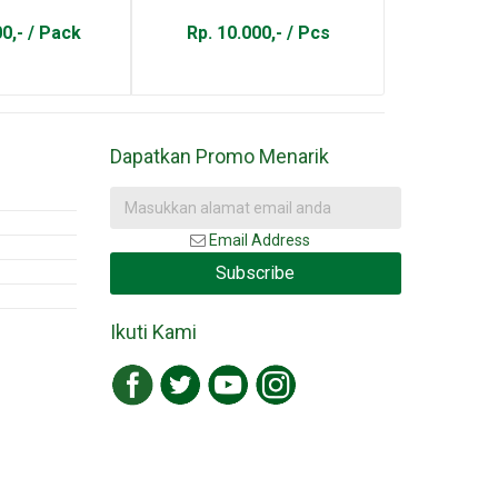
00,- / Pack
Rp. 10.000,- / Pcs
Rp. 20.
Dapatkan Promo Menarik
Email Address
Subscribe
Ikuti Kami