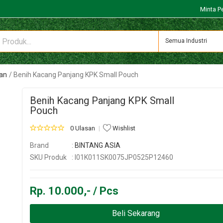
Minta P
Semua Industri
an
Benih Kacang Panjang KPK Small Pouch
Benih Kacang Panjang KPK Small
Pouch
0 Ulasan
Wishlist
Brand
:
BINTANG ASIA
SKU Produk
: I01K011SK0075JP0525P12460
Rp. 10.000,- / Pcs
Beli Sekarang