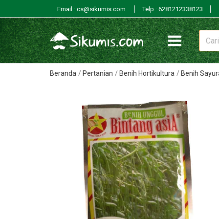
Email : cs@sikumis.com
Telp : 6281212338123
Beranda
Pertanian
Benih Hortikultura
Benih Sayur