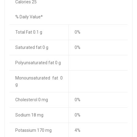
Calories 25
% Daily Value*
Total Fat 0.1 g
0%
Saturated fat 0 g
0%
Polyunsaturated fat 0 g
Monounsaturated fat 0
g
Cholesterol 0 mg
0%
Sodium 18 mg
0%
Potassium 170 mg
4%