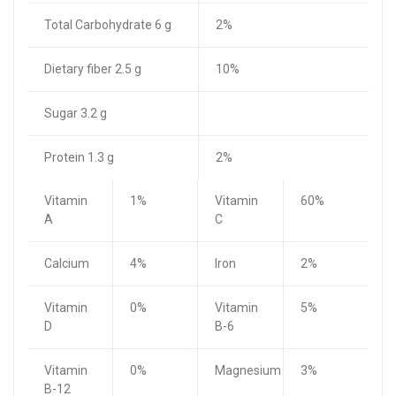
Total Carbohydrate 6 g
2%
Dietary fiber 2.5 g
10%
Sugar 3.2 g
Protein 1.3 g
2%
Vitamin
1%
Vitamin
60%
A
C
Calcium
4%
Iron
2%
Vitamin
0%
Vitamin
5%
D
B-6
Vitamin
0%
Magnesium
3%
B-12