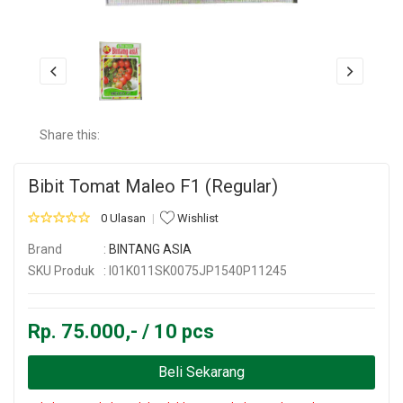
Share this:
Bibit Tomat Maleo F1 (Regular)
0 Ulasan
Wishlist
Brand
:
BINTANG ASIA
SKU Produk
: I01K011SK0075JP1540P11245
Rp. 75.000,- / 10 pcs
Beli Sekarang