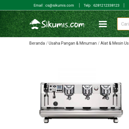
Email : cs@sikumis.com
Telp : 6281212338123
Beranda
Usaha Pangan & Minuman
Alat & Mesin 