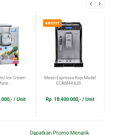
KREDIT
im/ Ice Cream
Mesin Espresso Kopi Model
Mesin Peng
ine...
ECAM44 620...
Soyabean G
.000,- / Unit
Rp. 18.400.000,- / Unit
Rp. 2.300
Dapatkan Promo Menarik