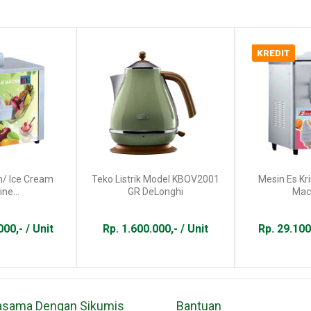
KREDIT
m/ Ice Cream
Teko Listrik Model KBOV2001
Mesin Es Kr
ne...
GR DeLonghi
Mach
00,- / Unit
Rp. 1.600.000,- / Unit
Rp. 29.100
asama Dengan Sikumis
Bantuan