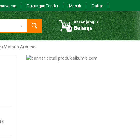
enawaran
Dukungan Tender
Masuk
Daftar
Keranjang
Belanja
) Victoria Arduino
,
uk