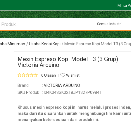
Minta P
Semua Industri
Usaha Minuman
Usaha Kedai Kopi
Mesin Espreso Kopi Model T3 (3 Grup
Mesin Espreso Kopi Model T3 (3 Grup)
Victoria Arduino
0 Ulasan
Wishlist
Brand
:
VICTORIA ARDUINO
SKU Produk
: I04K048SK0218JP1327P09841
Khusus mesin espreso kopi ini harus melalui proses inden
maka dari itu disarankan untuk menghubungi tim kami unt
menanyakan ketersediaan dari produk ini.