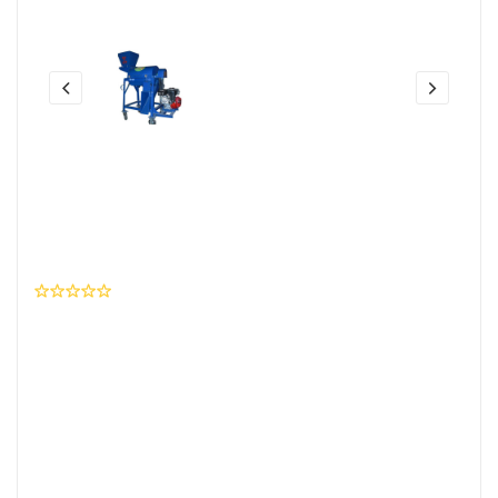
Share this:
Mesin Kompos APPO MK BC Mini
ATT MS Mesin Kubota
0 Ulasan
Wishlist
Brand
:
ATT
SKU Produk
: I01K002SK0023JP0100P08763
Rp. 18.000.000,- / Unit
Beli Sekarang