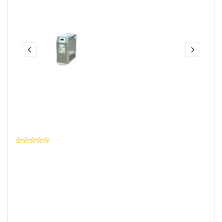
Share this:
Mesin Es Krim/ Ice Cream
Machine Model ICR-BQ106S FMC
0 Ulasan
Wishlist
Brand
:
FMC
SKU Produk
: I04K048SK0219JP1337P08677
Rp. 25.050.000,- / Unit