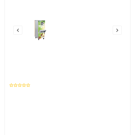
Share this:
Mesin Es Krim/ Ice Cream
Machine Model ICR-BQ16 FMC
0 Ulasan
Wishlist
Brand
:
FMC
SKU Produk
: I04K048SK0219JP1337P08400
Rp. 43.900.000,- / Unit